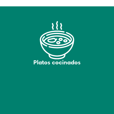
Platos cocinados