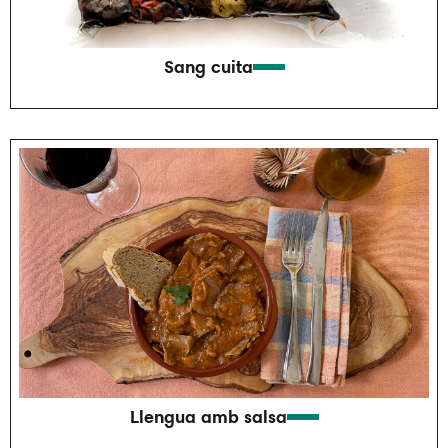
Sang cuita
Llengua amb salsa