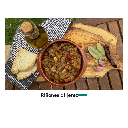
Riñones al jerez