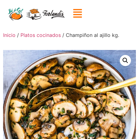
Inicio
/
Platos cocinados
/ Champiñon al ajillo kg.