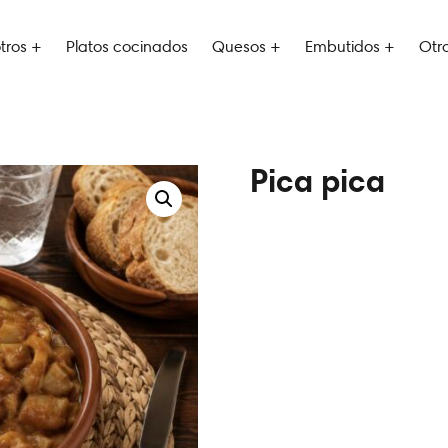
tros +
Platos cocinados
Quesos +
Embutidos +
Otr
Pica pica