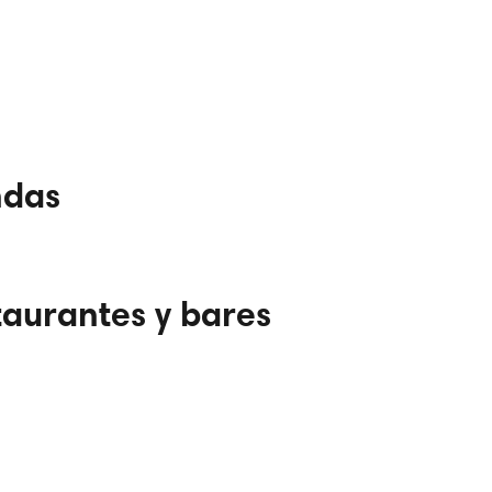
ndas
taurantes y bares
ndes superficies