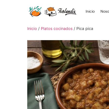
Inicio
Noso
Inicio
/
Platos cocinados
/ Pica pica