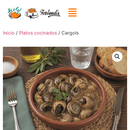
Inicio
/
Platos cocinados
/ Cargols