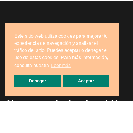
Este sitio web utiliza cookies para mejorar tu
experiencia de navegación y analizar el
tráfico del sitio. Puedes aceptar o denegar el
uso de estas cookies. Para más información,
consulta nuestra
Leer más
Denegar
Aceptar
Si eres particular, ¡también
puedes recogerlo en
nuestra tienda!