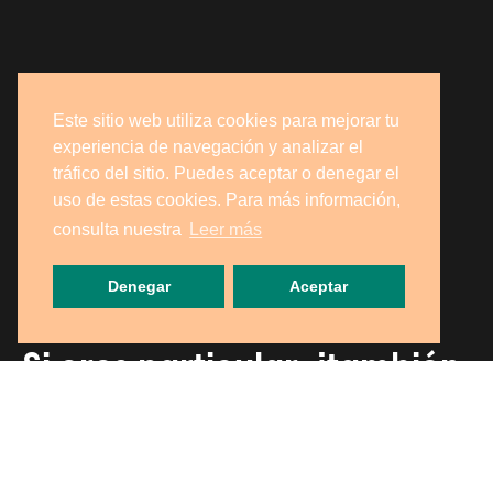
Este sitio web utiliza cookies para mejorar tu
experiencia de navegación y analizar el
tráfico del sitio. Puedes aceptar o denegar el
uso de estas cookies. Para más información,
consulta nuestra
Leer más
Denegar
Aceptar
Si eres particular, ¡también
puedes recogerlo en
nuestra tienda!