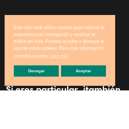
Este sitio web utiliza cookies para mejorar tu
experiencia de navegación y analizar el
tráfico del sitio. Puedes aceptar o denegar el
uso de estas cookies. Para más información,
consulta nuestra
Leer más
Denegar
Aceptar
Si eres particular, ¡también
puedes recogerlo en
nuestra tienda!