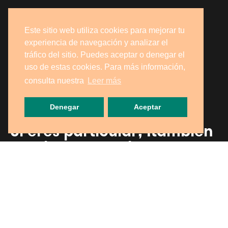
Este sitio web utiliza cookies para mejorar tu
experiencia de navegación y analizar el
tráfico del sitio. Puedes aceptar o denegar el
uso de estas cookies. Para más información,
consulta nuestra
Leer más
Denegar
Aceptar
Si eres particular, ¡también
puedes recogerlo en
nuestra tienda!