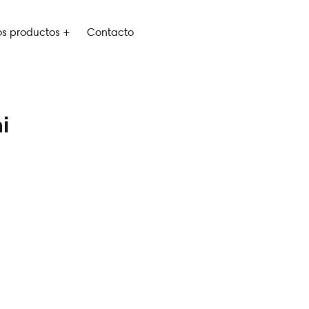
os productos +
Contacto
i