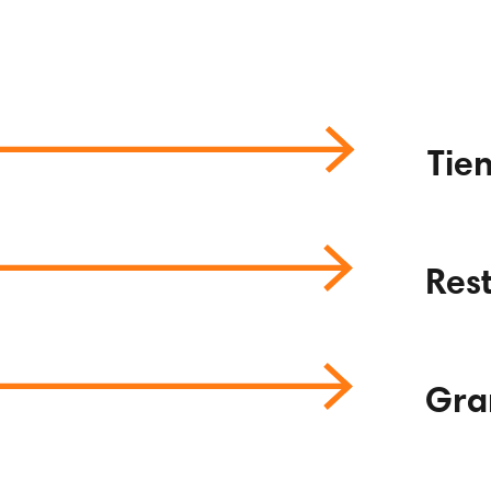
Tie
Res
Gra