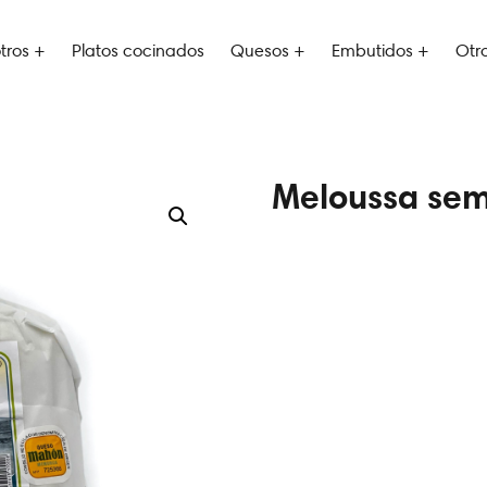
tros +
Platos cocinados
Quesos +
Embutidos +
Otr
Meloussa sem