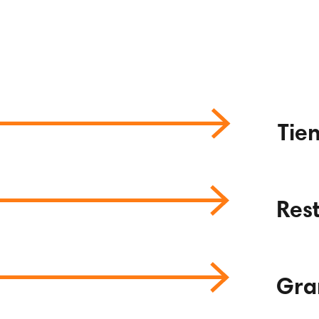
Tie
Res
Gra