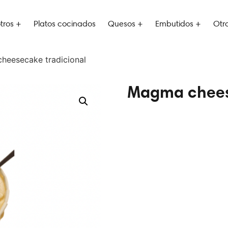
tros +
Platos cocinados
Quesos +
Embutidos +
Otr
heesecake tradicional
Magma chees