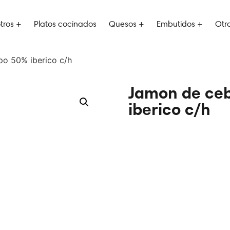
tros +
Platos cocinados
Quesos +
Embutidos +
Otr
o 50% iberico c/h
Jamon de ce
iberico c/h