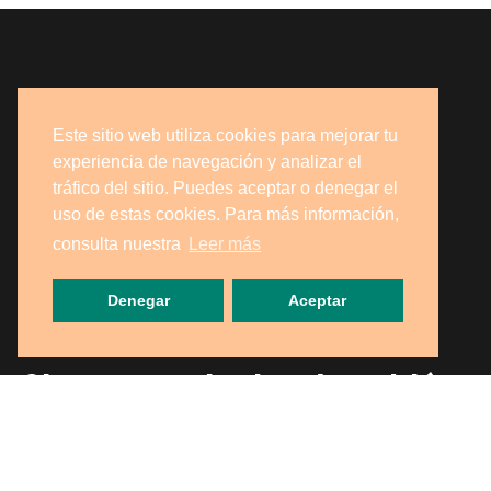
Este sitio web utiliza cookies para mejorar tu
experiencia de navegación y analizar el
tráfico del sitio. Puedes aceptar o denegar el
uso de estas cookies. Para más información,
consulta nuestra
Leer más
Denegar
Aceptar
Si eres particular, ¡también
puedes recogerlo en
nuestra tienda!