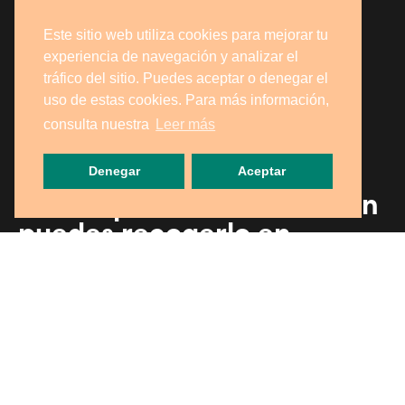
Este sitio web utiliza cookies para mejorar tu
experiencia de navegación y analizar el
tráfico del sitio. Puedes aceptar o denegar el
uso de estas cookies. Para más información,
consulta nuestra
Leer más
Denegar
Aceptar
Si eres particular, ¡también
puedes recogerlo en
nuestra tienda!